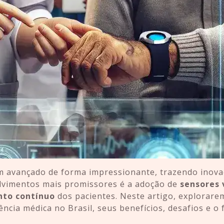
em avançado de forma impressionante, trazendo inova
olvimentos mais promissores é a adoção de
sensores 
to contínuo
dos pacientes. Neste artigo, explorare
ncia médica no Brasil, seus benefícios, desafios e o 